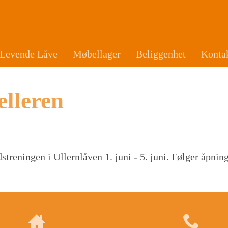
Levende Låve
Møbellager
Beliggenhet
Konta
lleren
idstreningen i Ullernlåven 1. juni - 5. juni. Følger åpni