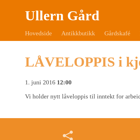
Ullern Gård
Hovedside
Antikkbutikk
Gårdskafé
LÅVELOPPIS i kje
1. juni 2016
12:00
Vi holder nytt låveloppis til inntekt for arbe