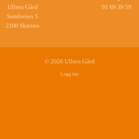
Ullern Gård
91 69 39 59
Sundveien 5
2100 Skarnes
© 2026 Ullern Gård
Logg inn